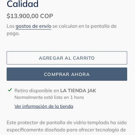
Calidad
Precio
$13.900,00 COP
habitual
Los
gastos de envío
se calculan en la pantalla de
pago.
AGREGAR AL CARRITO
COMPRAR AHORA
Agregando
Retiro disponible en
LA TIENDA JAK
el
Normalmente está listo en 1 hora
producto
Ver información de la tienda
a
tu
Este protector de pantalla de vidrio templado ha sido
carrito
específicamente diseñado para ofrecer tecnología de