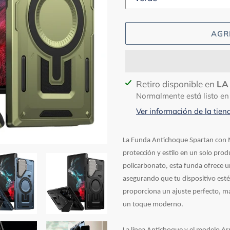
AGR
Agregando
Retiro disponible en
LA
el
Normalmente está listo en
producto
Ver información de la tien
a
tu
La Funda Antichoque Spartan con M
carrito
protección y estilo en un solo pro
policarbonato, esta funda ofrece u
asegurando que tu dispositivo est
proporciona un ajuste perfecto, ma
un toque moderno.